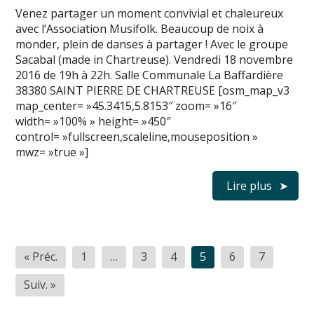
Venez partager un moment convivial et chaleureux
avec l’Association Musifolk. Beaucoup de noix à
monder, plein de danses à partager ! Avec le groupe
Sacabal (made in Chartreuse). Vendredi 18 novembre
2016 de 19h à 22h. Salle Communale La Baffardière
38380 SAINT PIERRE DE CHARTREUSE [osm_map_v3
map_center= »45.3415,5.8153″ zoom= »16″
width= »100% » height= »450″
control= »fullscreen,scaleline,mouseposition »
mwz= »true »]
Lire plus
Pagination
« Préc.
1
…
3
4
5
6
7
des
Suiv. »
publications