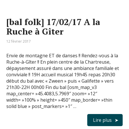
[bal folk] 17/02/17 A la
Ruche à Gîter
12 février 2017
Envie de montagne ET de danses !! Rendez-vous à la
Ruche-à-Gîter !! En plein centre de la Chartreuse,
dépaysement assuré dans une ambiance familiale et
conviviale !! 19H accueil musical 19h45 repas 20h30
début du bal avec « Zween » puis « Galifette » vers
21h30-22H 00h00 Fin du bal [osm_map_v3
map_center= »45.4083,5.7969″ zoom= »12″
width= »100% » height= »450″ map_border= »thin
solid blue » post_markers= »1″ …
Lire plus