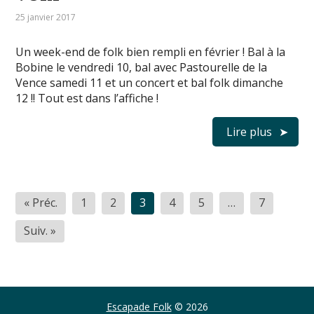
25 janvier 2017
Un week-end de folk bien rempli en février ! Bal à la
Bobine le vendredi 10, bal avec Pastourelle de la
Vence samedi 11 et un concert et bal folk dimanche
12 !! Tout est dans l’affiche !
Lire plus
Pagination
« Préc.
1
2
3
4
5
…
7
des
Suiv. »
publications
Escapade Folk
© 2026