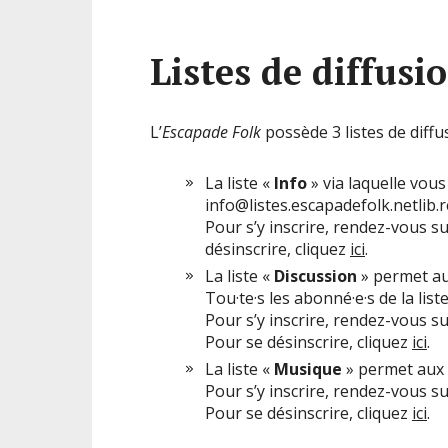
Listes de diffusi
L’
Escapade Folk
possède 3 listes de diffus
La liste «
Info
» via laquelle vous 
info@listes.escapadefolk.netlib.r
Pour s’y inscrire, rendez-vous s
désinscrire, cliquez
ici
.
La liste «
Discussion
» permet aux
Tou·te·s les abonné·e·s de la lis
Pour s’y inscrire, rendez-vous s
Pour se désinscrire, cliquez
ici
.
La liste «
Musique
» permet aux m
Pour s’y inscrire, rendez-vous s
Pour se désinscrire, cliquez
ici
.