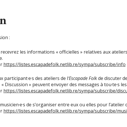
on
ion :
recevrez les informations « officielles » relatives aux atelier
e.
ur
https://listes.escapadefolk.netlib.re/sympa/subscribe/info
 participant·e·s des ateliers de l
‘Escapade Folk
de discuter de 
te « Discussion » peuvent envoyer des messages à tou·te·s les
ur
https://listes.escapadefolk.netlib.re/sympa/subscribe/disc
usicien·e·s de s’organiser entre eux ou elles pour l’atelier
ur
https://listes.escapadefolk.netlib.re/sympa/subscribe/mus