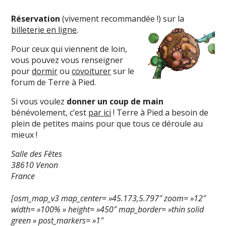
Réservation
(vivement recommandée !) sur la
billeterie en ligne
.
Pour ceux qui viennent de loin,
vous pouvez vous renseigner
pour
dormir
ou
covoiturer
sur le
forum de Terre à Pied.
Si vous voulez
donner un coup de main
bénévolement, c’est
par ici
! Terre à Pied a besoin de
plein de petites mains pour que tous ce déroule au
mieux !
Salle des Fêtes
38610 Venon
France
[osm_map_v3 map_center= »45.173,5.797″ zoom= »12″
width= »100% » height= »450″ map_border= »thin solid
green » post_markers= »1″