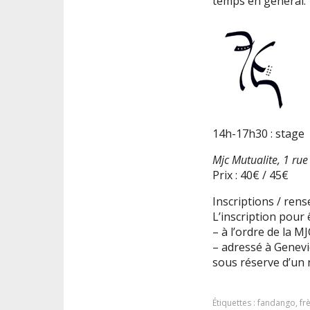
temps en général.
14h-17h30 : stage
Mjc Mutualite, 1 ru
Prix : 40€ / 45€
Inscriptions / rens
L’inscription pour
– à l’ordre de la M
– adressé à Genevi
sous réserve d’un
Étiquettes :
fandango
,
fr