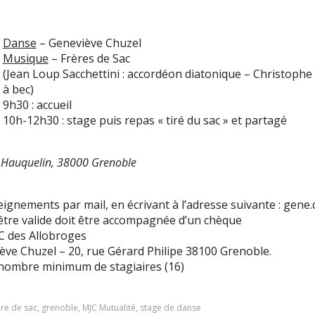
Danse
– Geneviève Chuzel
Musique
– Frères de Sac
(Jean Loup Sacchettini : accordéon diatonique – Christophe S
à bec)
9h30 : accueil
10h-12h30 : stage puis repas « tiré du sac » et partagé
e Hauquelin, 38000 Grenoble
eignements par mail, en écrivant à l’adresse suivante : gene
 être valide doit être accompagnée d’un chèque
JC des Allobroges
ève Chuzel – 20, rue Gérard Philipe 38100 Grenoble.
 nombre minimum de stagiaires (16)
ère de sac
,
grenoble
,
MJC Mutualité
,
stage de danse