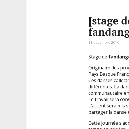
[stage d
fandan
11 décembre 2016
Stage de
fandang
Originaire des pro
Pays Basque Françai
Ces danses collect
différentes. La dan
communautaire en r
Le travail sera co
L’accent sera mis s
partager la danse 
Cette journée s’ad