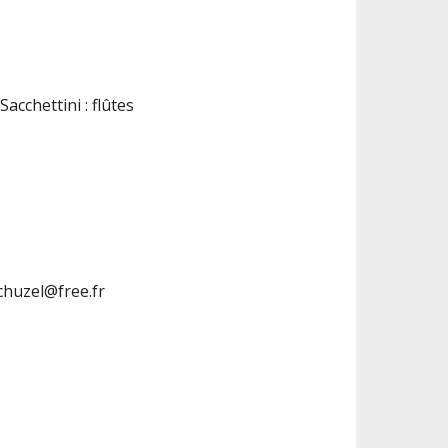
acchettini : flûtes
.chuzel@free.fr