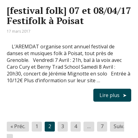
[festival folk] 07 et 08/04/17
Festifolk à Poisat
17 mars 2017
L’AREMDAT organise sont annuel festival de
danses et musiques folk à Poisat, tout près de
Grenoble. Vendredi 7 Avril : 21h, bal à la voix avec
Caro Cury et Berny Trad School Samedi 8 Avril :
20h30, concert de Jérémie Mignotte en solo Entrée à
10/12€ Plus d’information sur leur site …
Lire plus
Pagination
« Préc.
1
2
3
4
…
7
Suiv.
des