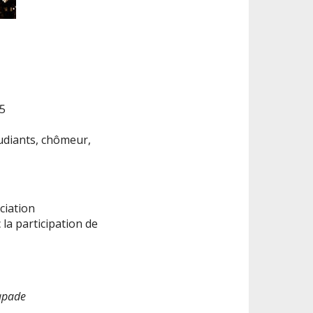
5
tudiants, chômeur,
ciation
 la participation de
capade