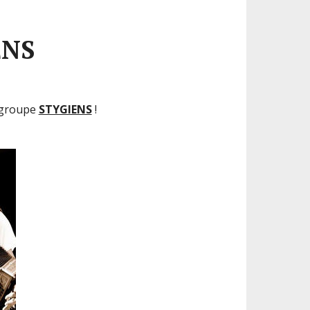
ENS
e groupe
STYGIENS
!