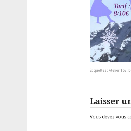
Étiquettes :
Atelier 163
,
b
Laisser 
Vous devez
vous c