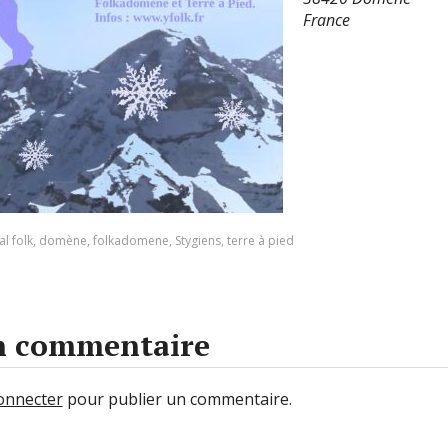
France
al folk
,
domène
,
folkadomene
,
Stygiens
,
terre à pied
un commentaire
onnecter
pour publier un commentaire.